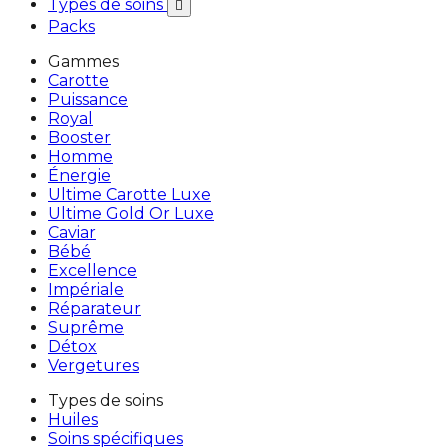
Types de soins

Packs
Gammes
Carotte
Puissance
Royal
Booster
Homme
Énergie
Ultime Carotte Luxe
Ultime Gold Or Luxe
Caviar
Bébé
Excellence
Impériale
Réparateur
Suprême
Détox
Vergetures
Types de soins
Huiles
Soins spécifiques