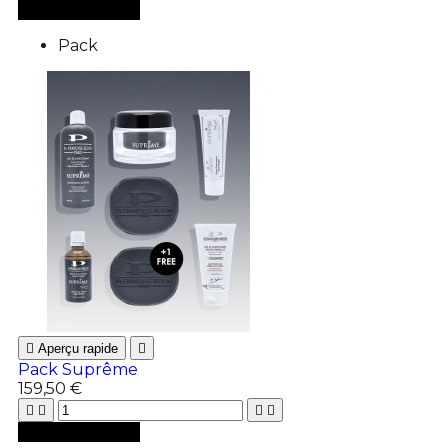

Ajouter au panier
Pack

Aperçu rapide

Pack Suprême
159,50 €





Ajouter au panier