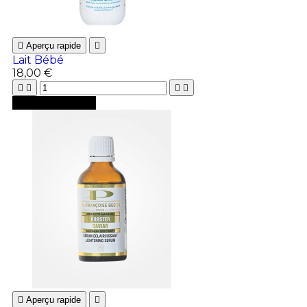

Aperçu rapide

Lait Bébé
18,00 €





Ajouter au panier

Aperçu rapide
