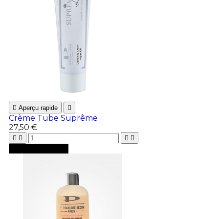

Aperçu rapide

Crème Tube Suprême
27,50 €





Ajouter au panier