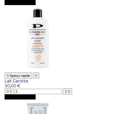

Ajouter au panier

Aperçu rapide

Lait Carotte
30,00 €





Ajouter au panier