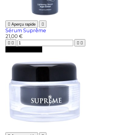

Aperçu rapide

Sérum Suprême
21,00 €





Ajouter au panier