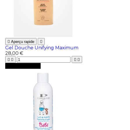

Aperçu rapide

Gel Douche Unifying Maximum
28,00 €





Ajouter au panier