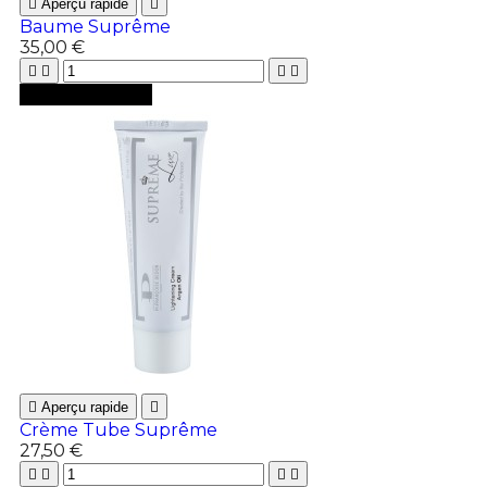

Aperçu rapide

Baume Suprême
35,00 €





Ajouter au panier

Aperçu rapide

Crème Tube Suprême
27,50 €



