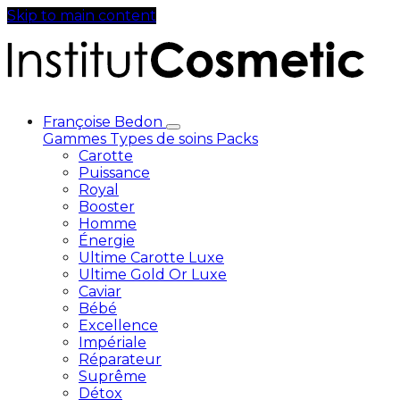
Skip to main content
Françoise Bedon
Gammes
Types de soins
Packs
Carotte
Puissance
Royal
Booster
Homme
Énergie
Ultime Carotte Luxe
Ultime Gold Or Luxe
Caviar
Bébé
Excellence
Impériale
Réparateur
Suprême
Détox