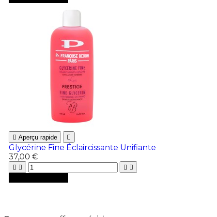

Aperçu rapide

Glycérine Fine Éclaircissante Unifiante
37,00 €





Ajouter au panier