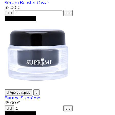
Sérum Booster Caviar
32,00 €





Ajouter au panier

Aperçu rapide

Baume Suprême
35,00 €





Ajouter au panier