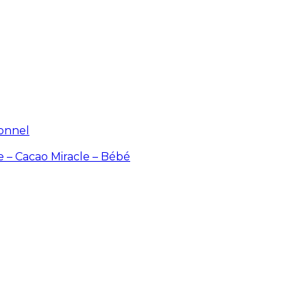
ionnel
e – Cacao
Miracle – Bébé