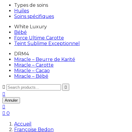
Types de soins
Huiles
Soins spécifiques
White Luxury
Bébé
Force Ultime Carotte
Teint Sublime Exceptionnel
DRM4
Miracle – Beurre de Karité
Miracle – Carotte
Miracle – Cacao
Miracle – Bébé



Annuler


0
Accueil
Françoise Bedon