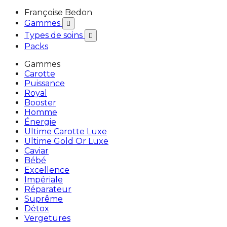
Françoise Bedon
Gammes

Types de soins

Packs
Gammes
Carotte
Puissance
Royal
Booster
Homme
Énergie
Ultime Carotte Luxe
Ultime Gold Or Luxe
Caviar
Bébé
Excellence
Impériale
Réparateur
Suprême
Détox
Vergetures