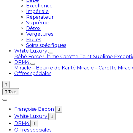
Bébé
Excellence
Impériale
Réparateur
Suprême
Détox
Vergetures
Huiles
Soins spécifiques
White Luxury
Bébé
Force Ultime Carotte
Teint Sublime Except
DRM4
Miracle – Beurre de Karité
Miracle – Carotte
Miracl
Offres spéciales


Tous
Françoise Bedon

White Luxury

DRM4

Offres spéciales