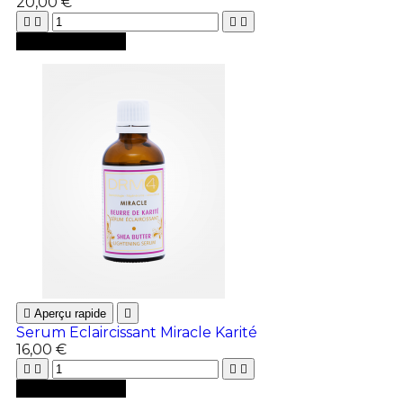
20,00 €





Ajouter au panier

Aperçu rapide

Serum Eclaircissant Miracle Karité
16,00 €





Ajouter au panier