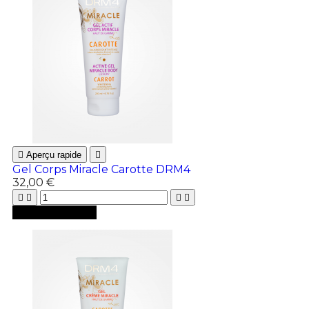

Aperçu rapide

Gel Corps Miracle Carotte DRM4
32,00 €





Ajouter au panier