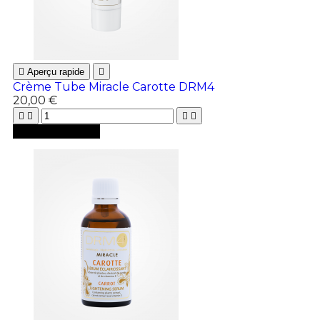

Aperçu rapide

Crème Tube Miracle Carotte DRM4
20,00 €





Ajouter au panier