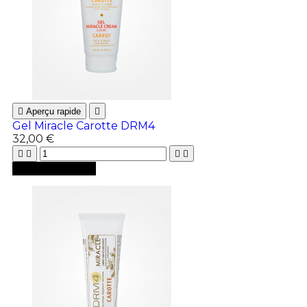

Aperçu rapide

Gel Miracle Carotte DRM4
32,00 €





Ajouter au panier