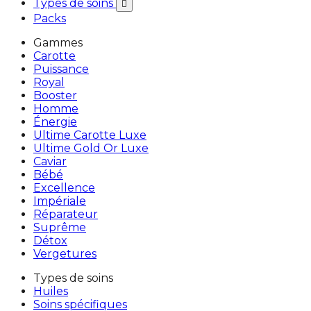
Types de soins

Packs
Gammes
Carotte
Puissance
Royal
Booster
Homme
Énergie
Ultime Carotte Luxe
Ultime Gold Or Luxe
Caviar
Bébé
Excellence
Impériale
Réparateur
Suprême
Détox
Vergetures
Types de soins
Huiles
Soins spécifiques