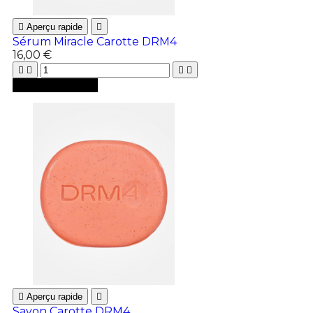

Aperçu rapide

Sérum Miracle Carotte DRM4
16,00 €





Ajouter au panier

Aperçu rapide

Savon Carotte DRM4