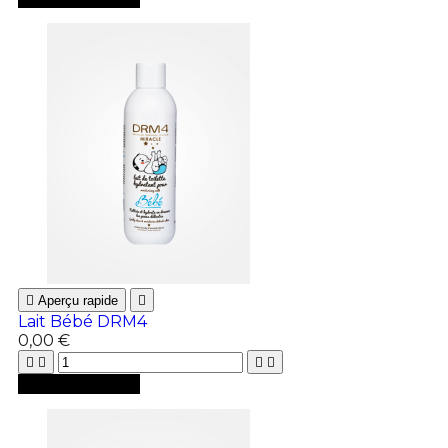

Aperçu rapide

Lait Bébé DRM4
0,00 €





Ajouter au panier