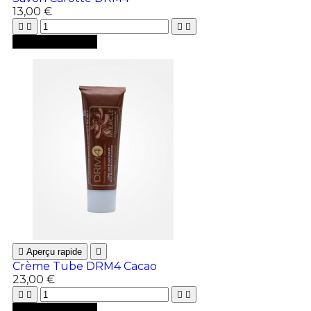
13,00 €





Ajouter au panier

Aperçu rapide

Crème Tube DRM4 Cacao
23,00 €





Ajouter au panier