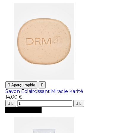

Aperçu rapide

Savon Eclaircissant Miracle Karité
14,00 €





Ajouter au panier