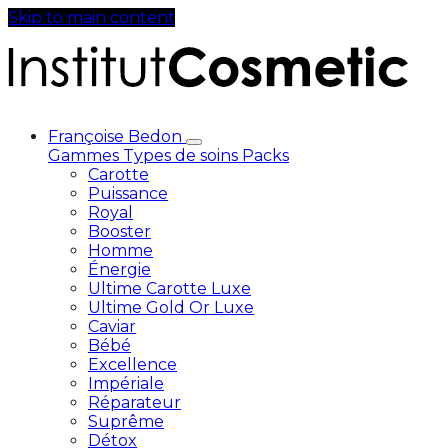
Skip to main content
Françoise Bedon
Gammes
Types de soins
Packs
Carotte
Puissance
Royal
Booster
Homme
Énergie
Ultime Carotte Luxe
Ultime Gold Or Luxe
Caviar
Bébé
Excellence
Impériale
Réparateur
Suprême
Détox