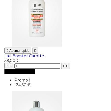

Aperçu rapide

Lait Booster Carotte
59,00 €





Ajouter au panier
Promo !
-24,50 €