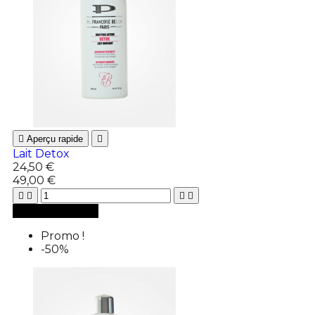

Aperçu rapide

Lait Detox
24,50 €
49,00 €





Ajouter au panier
Promo !
-50%