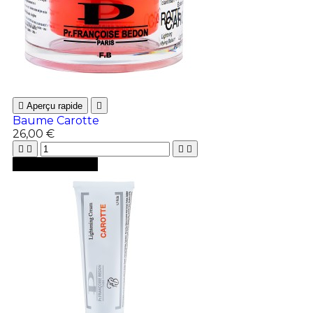

Aperçu rapide

Baume Carotte
26,00 €





Ajouter au panier