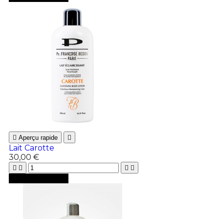

Aperçu rapide

Lait Carotte
30,00 €





Ajouter au panier