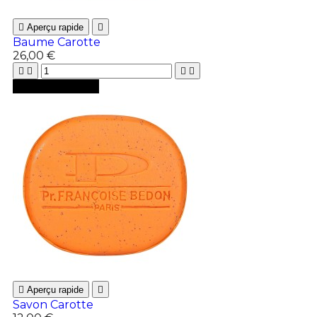

Aperçu rapide

Baume Carotte
26,00 €





Ajouter au panier

Aperçu rapide

Savon Carotte