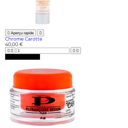

Aperçu rapide

Chrome Carotte
40,00 €





Ajouter au panier