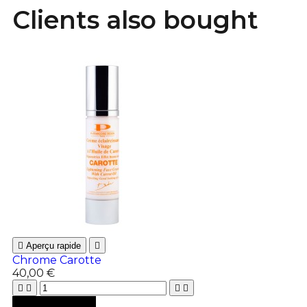
Clients also bought

Aperçu rapide

Chrome Carotte
40,00 €





Ajouter au panier