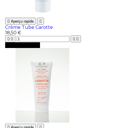

Aperçu rapide

Crème Tube Carotte
18,50 €





Ajouter au panier

Aperçu rapide
