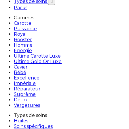
Types de soins

Packs
Gammes
Carotte
Puissance
Royal
Booster
Homme
Énergie
Ultime Carotte Luxe
Ultime Gold Or Luxe
Caviar
Bébé
Excellence
Impériale
Réparateur
Suprême
Détox
Vergetures
Types de soins
Huiles
Soins spécifiques