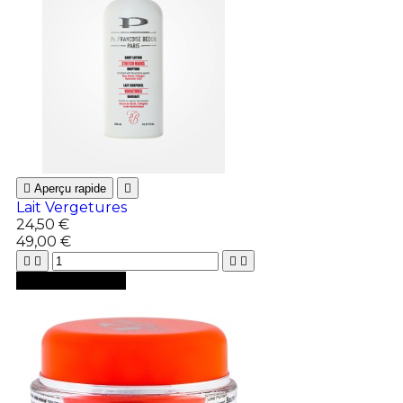

Aperçu rapide

Lait Vergetures
24,50 €
49,00 €





Ajouter au panier