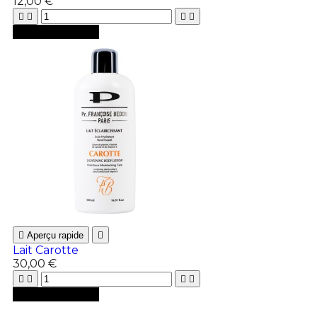
12,00 €





Ajouter au panier

Aperçu rapide

Lait Carotte
30,00 €





Ajouter au panier