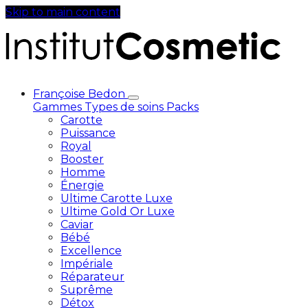
Skip to main content
Françoise Bedon
Gammes
Types de soins
Packs
Carotte
Puissance
Royal
Booster
Homme
Énergie
Ultime Carotte Luxe
Ultime Gold Or Luxe
Caviar
Bébé
Excellence
Impériale
Réparateur
Suprême
Détox