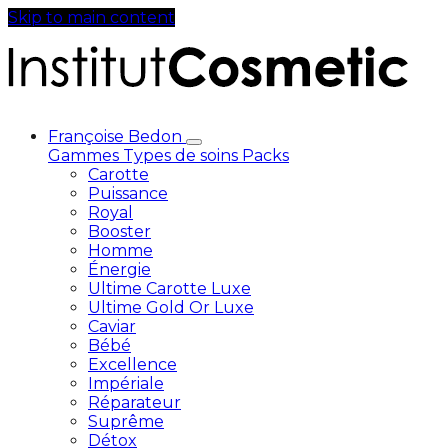
Skip to main content
Françoise Bedon
Gammes
Types de soins
Packs
Carotte
Puissance
Royal
Booster
Homme
Énergie
Ultime Carotte Luxe
Ultime Gold Or Luxe
Caviar
Bébé
Excellence
Impériale
Réparateur
Suprême
Détox