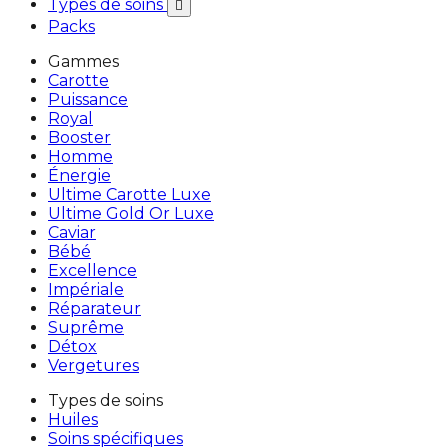
Types de soins

Packs
Gammes
Carotte
Puissance
Royal
Booster
Homme
Énergie
Ultime Carotte Luxe
Ultime Gold Or Luxe
Caviar
Bébé
Excellence
Impériale
Réparateur
Suprême
Détox
Vergetures
Types de soins
Huiles
Soins spécifiques