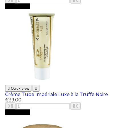





Add to cart

Quick view

Crème Tube Impériale Luxe à la Truffe Noire
€39.00





Add to cart