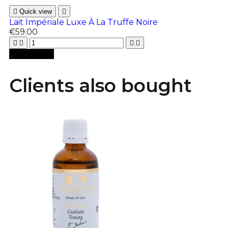

Quick view

Lait Impériale Luxe À La Truffe Noire
€59.00





Add to cart
Clients also bought