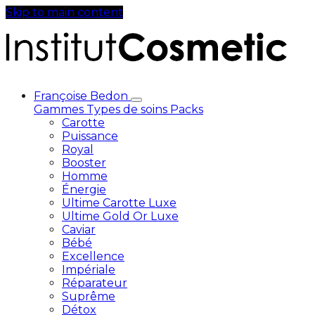
Skip to main content
Françoise Bedon
Gammes
Types de soins
Packs
Carotte
Puissance
Royal
Booster
Homme
Énergie
Ultime Carotte Luxe
Ultime Gold Or Luxe
Caviar
Bébé
Excellence
Impériale
Réparateur
Suprême
Détox