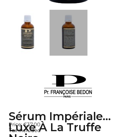
Sérum Impériale
Luxe À La Truffe
Price:
€37.00
Tax included