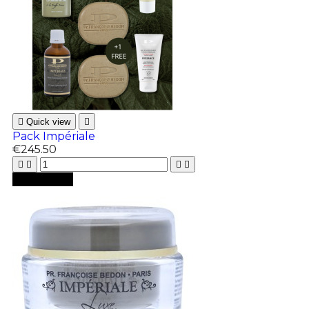

Quick view

Pack Impériale
€245.50





Add to cart