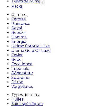
Types de soins

Packs
Gammes
Carotte
Puissance
Royal
Booster
Homme
Énergie
Ultime Carotte Luxe
Ultime Gold Or Luxe
Caviar
Bébé
Excellence
Impériale
Réparateur
Suprême
Détox
Vergetures
Types de soins
Huiles
Soins spécifiques