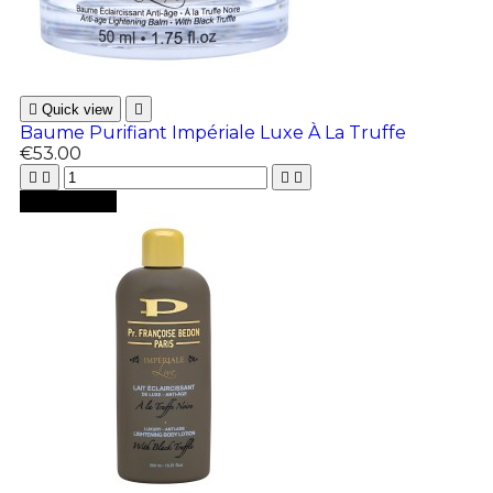

Quick view

Baume Purifiant Impériale Luxe À La Truffe
€53.00





Add to cart