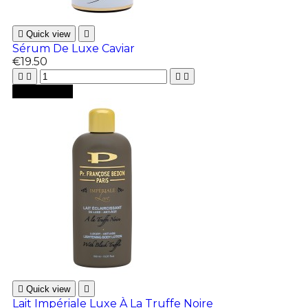

Quick view

Sérum De Luxe Caviar
€19.50





Add to cart

Quick view

Lait Impériale Luxe À La Truffe Noire