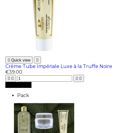

Quick view

Crème Tube Impériale Luxe à la Truffe Noire
€39.00





Add to cart
Pack