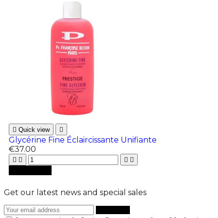

Quick view

Glycérine Fine Éclaircissante Unifiante
€37.00





Add to cart
Get our latest news and special sales