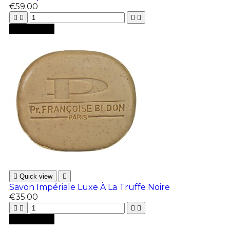
€59.00





Add to cart

Quick view

Savon Impériale Luxe À La Truffe Noire
€35.00





Add to cart