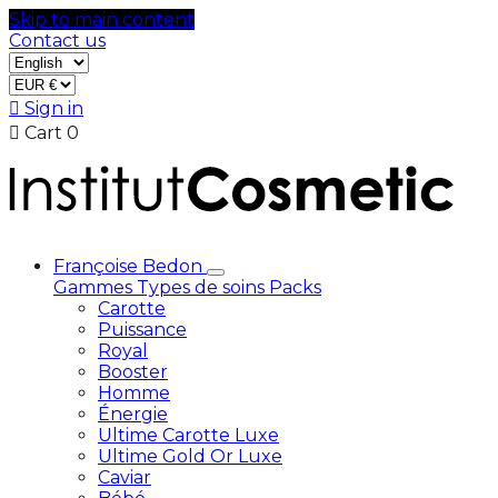
Skip to main content
Contact us

Sign in

Cart
0
Françoise Bedon
Gammes
Types de soins
Packs
Carotte
Puissance
Royal
Booster
Homme
Énergie
Ultime Carotte Luxe
Ultime Gold Or Luxe
Caviar