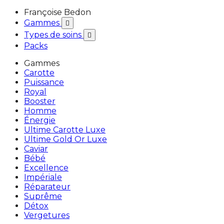
Françoise Bedon
Gammes

Types de soins

Packs
Gammes
Carotte
Puissance
Royal
Booster
Homme
Énergie
Ultime Carotte Luxe
Ultime Gold Or Luxe
Caviar
Bébé
Excellence
Impériale
Réparateur
Suprême
Détox
Vergetures