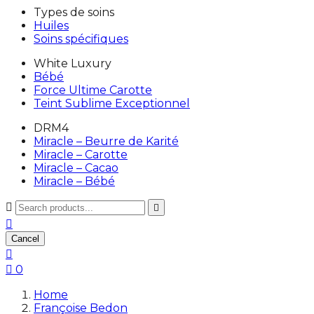
Types de soins
Huiles
Soins spécifiques
White Luxury
Bébé
Force Ultime Carotte
Teint Sublime Exceptionnel
DRM4
Miracle – Beurre de Karité
Miracle – Carotte
Miracle – Cacao
Miracle – Bébé



Cancel


0
Home
Françoise Bedon