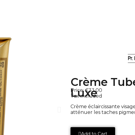
Crème Tube
Luxe
Price:
€33.00
Tax included
Crème éclaircissante visag
atténuer les taches pigment
Add to Cart