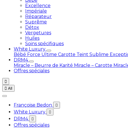
Bébé
Excellence
Impériale
Réparateur
Suprême
Détox
Vergetures
Huiles
Soins spécifiques
White Luxury
Bébé
Force Ultime Carotte
Teint Sublime Except
DRM4
Miracle – Beurre de Karité
Miracle – Carotte
Miracl
Offres spéciales


All
Françoise Bedon

White Luxury

DRM4

Offres spéciales