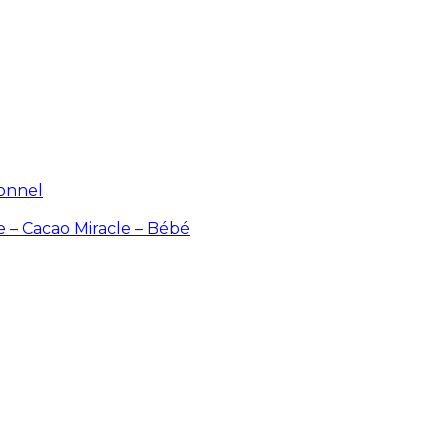
ionnel
e – Cacao
Miracle – Bébé