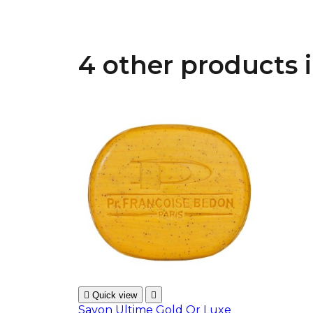
4 other products 

Quick view

Savon Ultime Gold Or Luxe