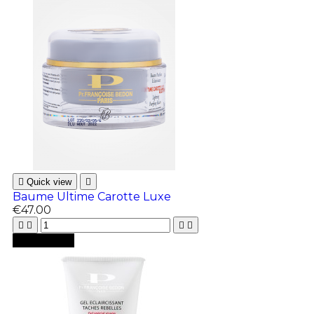

Quick view

Baume Ultime Carotte Luxe
€47.00





Add to cart