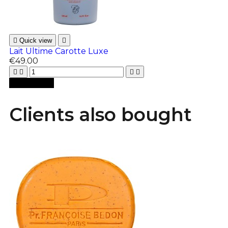

Quick view

Lait Ultime Carotte Luxe
€49.00





Add to cart
Clients also bought