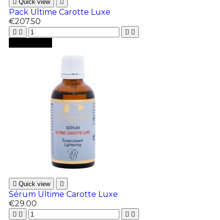

Quick view

Pack Ultime Carotte Luxe
€207.50





Add to cart

Quick view

Sérum Ultime Carotte Luxe
€29.00



