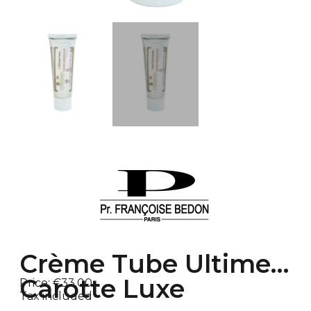
Crème Tube Ultime
Carotte Luxe
Price:
€33.00
Tax included