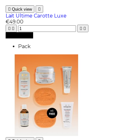

Quick view

Lait Ultime Carotte Luxe
€49.00





Add to cart
Pack