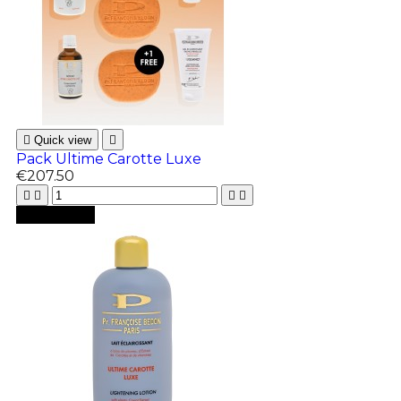

Quick view

Pack Ultime Carotte Luxe
€207.50





Add to cart