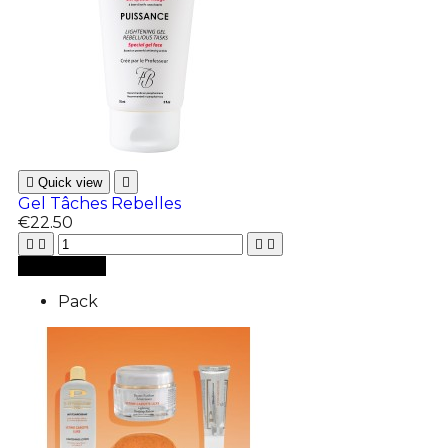

Quick view

Gel Tâches Rebelles
€22.50





Add to cart
Pack