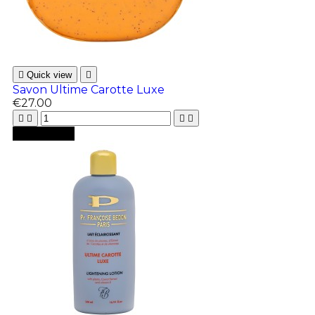

Quick view

Savon Ultime Carotte Luxe
€27.00





Add to cart