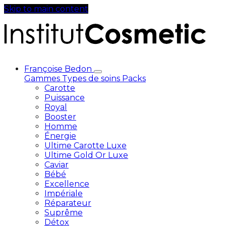
Skip to main content
Françoise Bedon
Gammes
Types de soins
Packs
Carotte
Puissance
Royal
Booster
Homme
Énergie
Ultime Carotte Luxe
Ultime Gold Or Luxe
Caviar
Bébé
Excellence
Impériale
Réparateur
Suprême
Détox