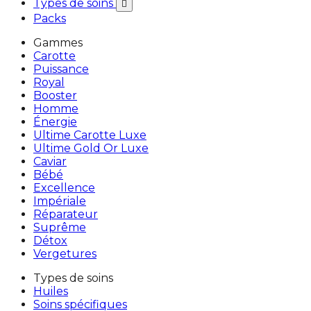
Types de soins

Packs
Gammes
Carotte
Puissance
Royal
Booster
Homme
Énergie
Ultime Carotte Luxe
Ultime Gold Or Luxe
Caviar
Bébé
Excellence
Impériale
Réparateur
Suprême
Détox
Vergetures
Types de soins
Huiles
Soins spécifiques