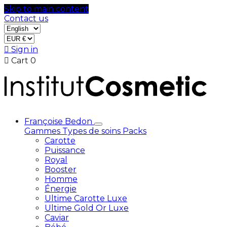
Skip to main content
Contact us

Sign in

Cart
0
Françoise Bedon
Gammes
Types de soins
Packs
Carotte
Puissance
Royal
Booster
Homme
Énergie
Ultime Carotte Luxe
Ultime Gold Or Luxe
Caviar