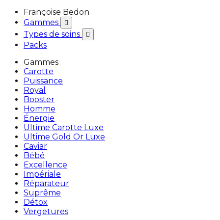
Françoise Bedon
Gammes

Types de soins

Packs
Gammes
Carotte
Puissance
Royal
Booster
Homme
Énergie
Ultime Carotte Luxe
Ultime Gold Or Luxe
Caviar
Bébé
Excellence
Impériale
Réparateur
Suprême
Détox
Vergetures