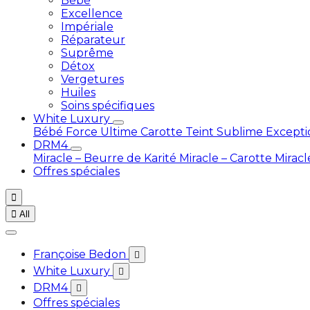
Bébé
Excellence
Impériale
Réparateur
Suprême
Détox
Vergetures
Huiles
Soins spécifiques
White Luxury
Bébé
Force Ultime Carotte
Teint Sublime Except
DRM4
Miracle – Beurre de Karité
Miracle – Carotte
Miracl
Offres spéciales


All
Françoise Bedon

White Luxury

DRM4

Offres spéciales