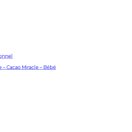
ionnel
e – Cacao
Miracle – Bébé