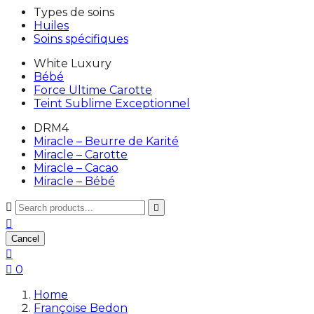
Types de soins
Huiles
Soins spécifiques
White Luxury
Bébé
Force Ultime Carotte
Teint Sublime Exceptionnel
DRM4
Miracle – Beurre de Karité
Miracle – Carotte
Miracle – Cacao
Miracle – Bébé



Cancel


0
Home
Françoise Bedon