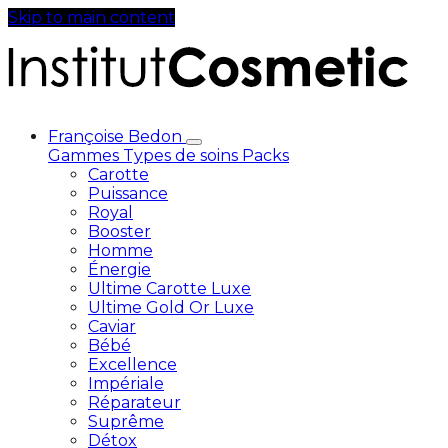
Skip to main content
Françoise Bedon
Gammes
Types de soins
Packs
Carotte
Puissance
Royal
Booster
Homme
Énergie
Ultime Carotte Luxe
Ultime Gold Or Luxe
Caviar
Bébé
Excellence
Impériale
Réparateur
Suprême
Détox