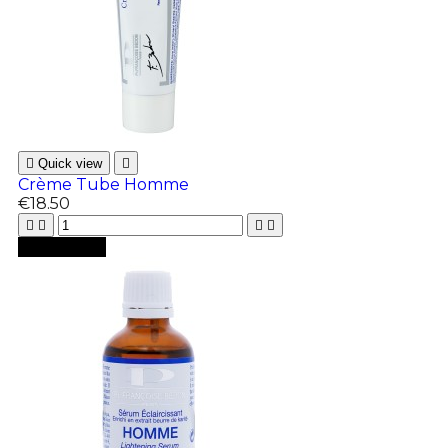

Quick view

Crème Tube Homme
€18.50





Add to cart