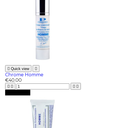

Quick view

Chrome Homme
€40.00





Add to cart