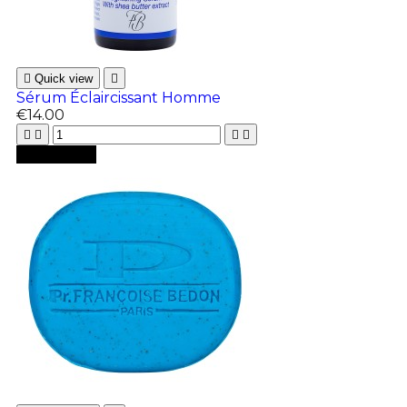

Quick view

Sérum Éclaircissant Homme
€14.00





Add to cart