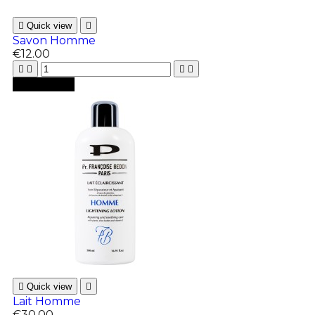

Quick view

Savon Homme
€12.00





Add to cart

Quick view

Lait Homme
€30.00