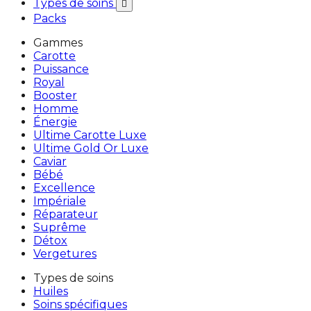
Types de soins

Packs
Gammes
Carotte
Puissance
Royal
Booster
Homme
Énergie
Ultime Carotte Luxe
Ultime Gold Or Luxe
Caviar
Bébé
Excellence
Impériale
Réparateur
Suprême
Détox
Vergetures
Types de soins
Huiles
Soins spécifiques