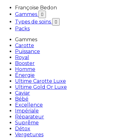
Françoise Bedon
Gammes

Types de soins

Packs
Gammes
Carotte
Puissance
Royal
Booster
Homme
Énergie
Ultime Carotte Luxe
Ultime Gold Or Luxe
Caviar
Bébé
Excellence
Impériale
Réparateur
Suprême
Détox
Vergetures