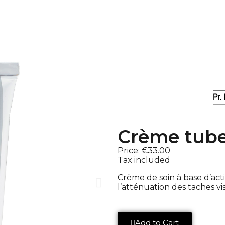
Crème tube
Price:
€33.00
Tax included
Crème de soin à base d’ac
l’atténuation des taches v
Add to Cart