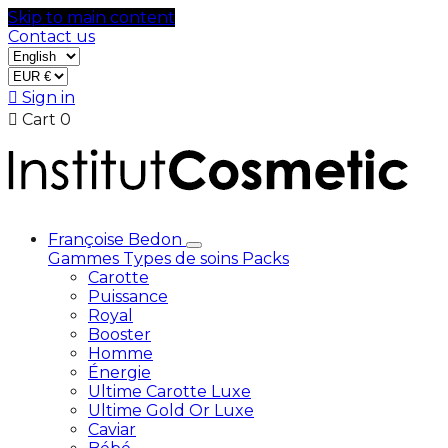
Skip to main content
Contact us

Sign in

Cart
0
Françoise Bedon
Gammes
Types de soins
Packs
Carotte
Puissance
Royal
Booster
Homme
Énergie
Ultime Carotte Luxe
Ultime Gold Or Luxe
Caviar