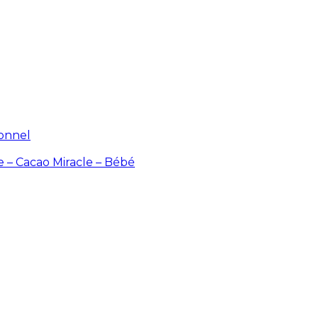
ionnel
e – Cacao
Miracle – Bébé