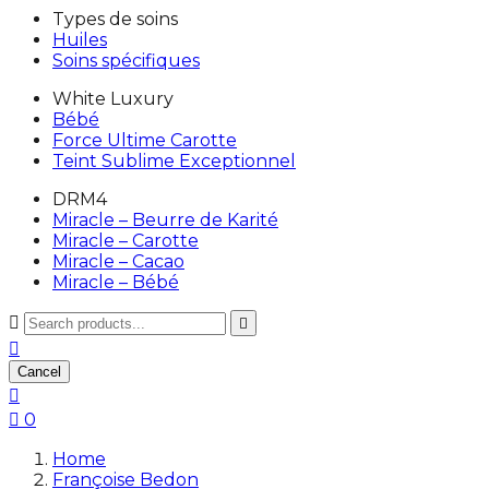
Types de soins
Huiles
Soins spécifiques
White Luxury
Bébé
Force Ultime Carotte
Teint Sublime Exceptionnel
DRM4
Miracle – Beurre de Karité
Miracle – Carotte
Miracle – Cacao
Miracle – Bébé



Cancel


0
Home
Françoise Bedon