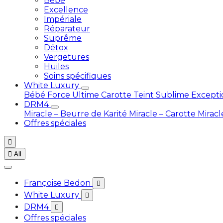
Bébé
Excellence
Impériale
Réparateur
Suprême
Détox
Vergetures
Huiles
Soins spécifiques
White Luxury
Bébé
Force Ultime Carotte
Teint Sublime Except
DRM4
Miracle – Beurre de Karité
Miracle – Carotte
Miracl
Offres spéciales


All
Françoise Bedon

White Luxury

DRM4

Offres spéciales