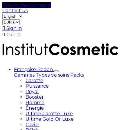
Skip to main content
Contact us

Sign in

Cart
0
Françoise Bedon
Gammes
Types de soins
Packs
Carotte
Puissance
Royal
Booster
Homme
Énergie
Ultime Carotte Luxe
Ultime Gold Or Luxe
Caviar