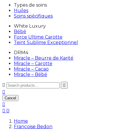
Types de soins
Huiles
Soins spécifiques
White Luxury
Bébé
Force Ultime Carotte
Teint Sublime Exceptionnel
DRM4
Miracle – Beurre de Karité
Miracle – Carotte
Miracle – Cacao
Miracle – Bébé



Cancel


0
Home
Françoise Bedon