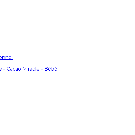
ionnel
e – Cacao
Miracle – Bébé