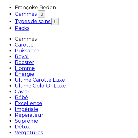
Françoise Bedon
Gammes

Types de soins

Packs
Gammes
Carotte
Puissance
Royal
Booster
Homme
Énergie
Ultime Carotte Luxe
Ultime Gold Or Luxe
Caviar
Bébé
Excellence
Impériale
Réparateur
Suprême
Détox
Vergetures