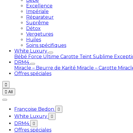
Bébé
Excellence
Impériale
Réparateur
Suprême
Détox
Vergetures
Huiles
Soins spécifiques
White Luxury
Bébé
Force Ultime Carotte
Teint Sublime Except
DRM4
Miracle – Beurre de Karité
Miracle – Carotte
Miracl
Offres spéciales


All
Françoise Bedon

White Luxury

DRM4

Offres spéciales