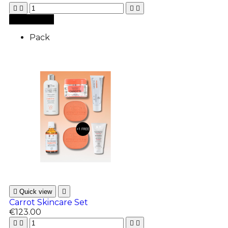





Add to cart
Pack

Quick view

Carrot Skincare Set
€123.00



