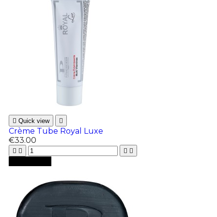

Quick view

Crème Tube Royal Luxe
€33.00





Add to cart