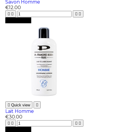
Savon Homme
€12.00





Add to cart

Quick view

Lait Homme
€30.00





Add to cart