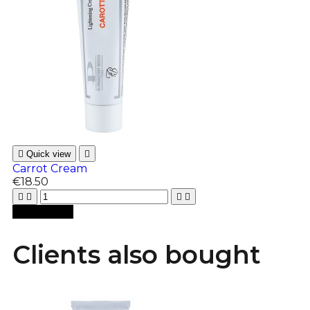

Quick view

Carrot Cream
€18.50





Add to cart
Clients also bought