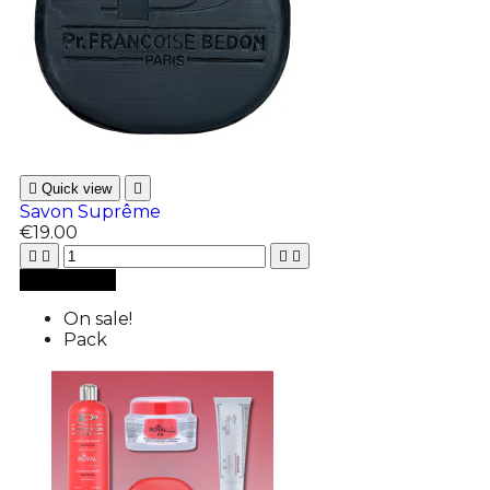

Quick view

Savon Suprême
€19.00





Add to cart
On sale!
Pack