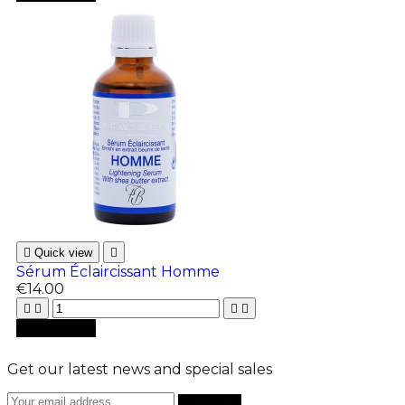

Quick view

Sérum Éclaircissant Homme
€14.00





Add to cart
Get our latest news and special sales