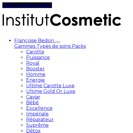
Skip to main content
Françoise Bedon
Gammes
Types de soins
Packs
Carotte
Puissance
Royal
Booster
Homme
Énergie
Ultime Carotte Luxe
Ultime Gold Or Luxe
Caviar
Bébé
Excellence
Impériale
Réparateur
Suprême
Détox