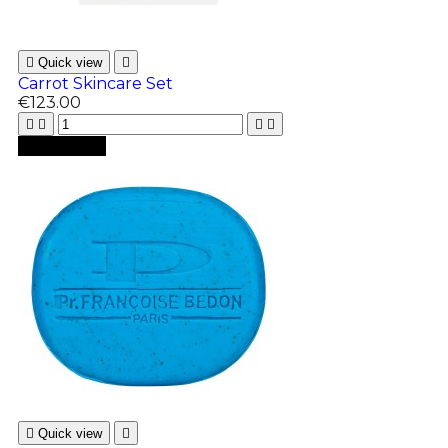

Quick view

Carrot Skincare Set
€123.00





Add to cart

Quick view
