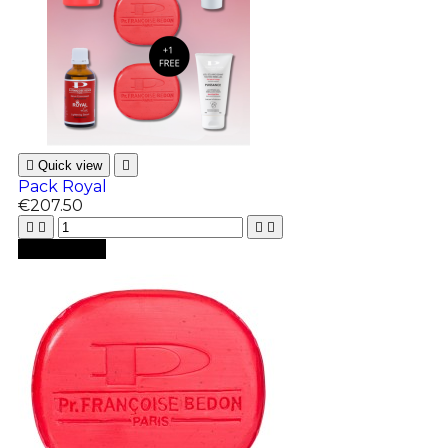

Quick view

Pack Royal
€207.50





Add to cart