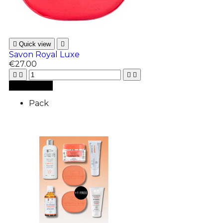

Quick view

Savon Royal Luxe
€27.00





Add to cart
Pack