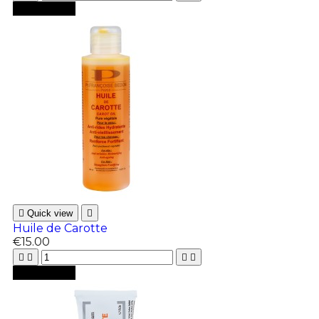

Add to cart

Quick view

Huile de Carotte
€15.00





Add to cart