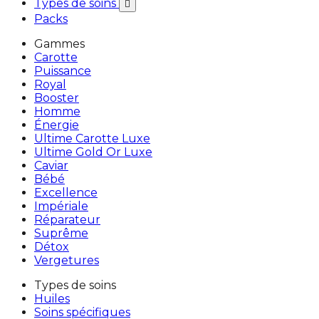
Types de soins

Packs
Gammes
Carotte
Puissance
Royal
Booster
Homme
Énergie
Ultime Carotte Luxe
Ultime Gold Or Luxe
Caviar
Bébé
Excellence
Impériale
Réparateur
Suprême
Détox
Vergetures
Types de soins
Huiles
Soins spécifiques