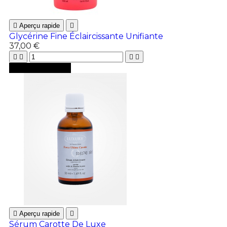

Aperçu rapide

Glycérine Fine Éclaircissante Unifiante
37,00 €





Ajouter au panier

Aperçu rapide

Sérum Carotte De Luxe