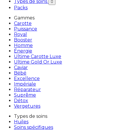
Types de soins

Packs
Gammes
Carotte
Puissance
Royal
Booster
Homme
Énergie
Ultime Carotte Luxe
Ultime Gold Or Luxe
Caviar
Bébé
Excellence
Impériale
Réparateur
Suprême
Détox
Vergetures
Types de soins
Huiles
Soins spécifiques