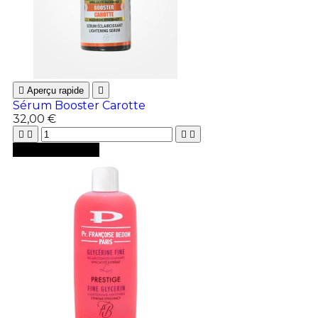

Aperçu rapide

Sérum Booster Carotte
32,00 €





Ajouter au panier