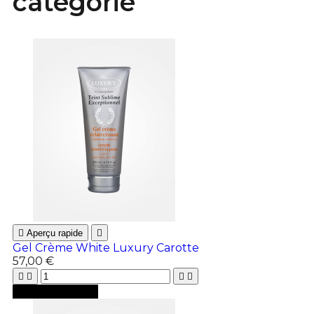
catégorie

Aperçu rapide

Gel Crème White Luxury Carotte
57,00 €





Ajouter au panier