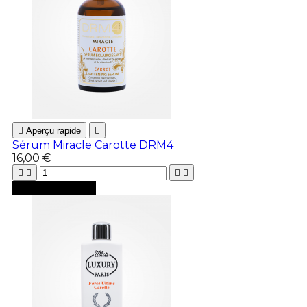

Aperçu rapide

Sérum Miracle Carotte DRM4
16,00 €





Ajouter au panier