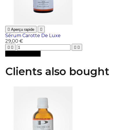

Aperçu rapide

Sérum Carotte De Luxe
29,00 €





Ajouter au panier
Clients also bought