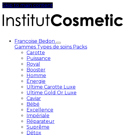
Skip to main content
Françoise Bedon
Gammes
Types de soins
Packs
Carotte
Puissance
Royal
Booster
Homme
Énergie
Ultime Carotte Luxe
Ultime Gold Or Luxe
Caviar
Bébé
Excellence
Impériale
Réparateur
Suprême
Détox