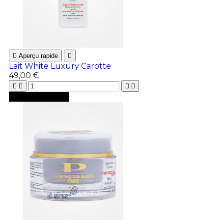

Aperçu rapide

Lait White Luxury Carotte
49,00 €





Ajouter au panier