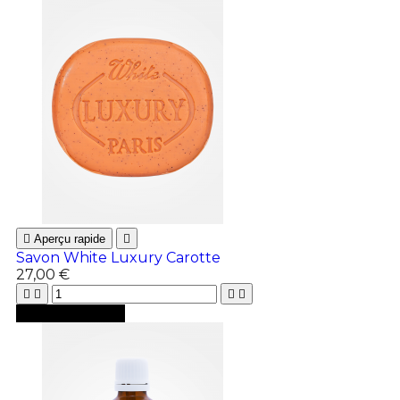

Aperçu rapide

Savon White Luxury Carotte
27,00 €





Ajouter au panier