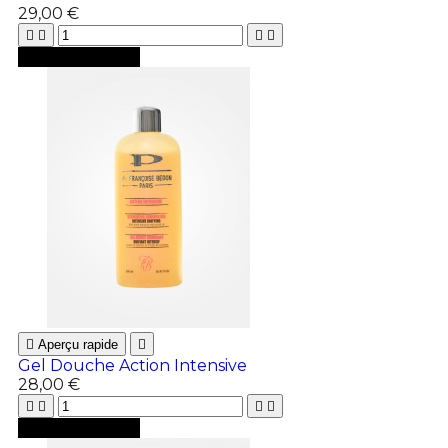
29,00 €





Ajouter au panier

Aperçu rapide

Gel Douche Action Intensive
28,00 €





Ajouter au panier