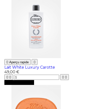

Aperçu rapide

Lait White Luxury Carotte
49,00 €





Ajouter au panier