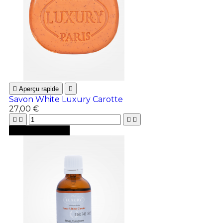

Aperçu rapide

Savon White Luxury Carotte
27,00 €





Ajouter au panier