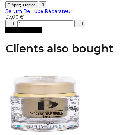

Aperçu rapide

Sérum De Luxe Réparateur
37,00 €





Ajouter au panier
Clients also bought