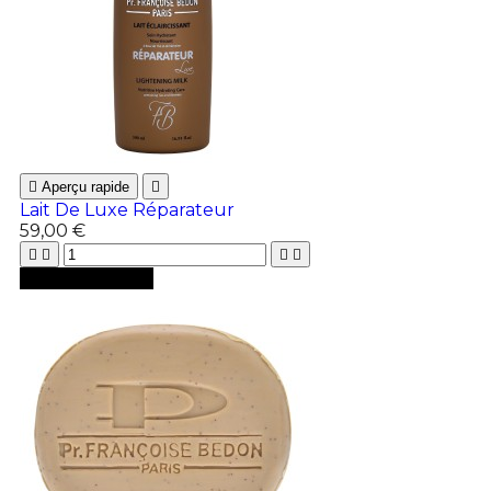

Aperçu rapide

Lait De Luxe Réparateur
59,00 €





Ajouter au panier