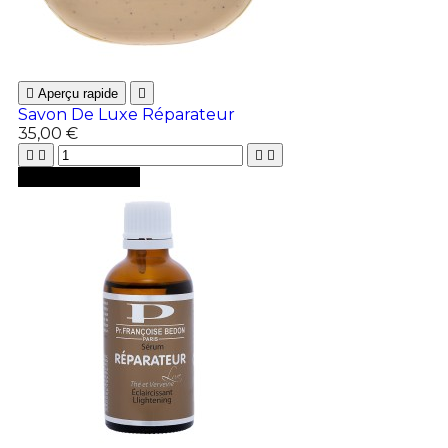

Aperçu rapide

Savon De Luxe Réparateur
35,00 €





Ajouter au panier