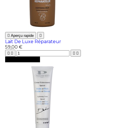

Aperçu rapide

Lait De Luxe Réparateur
59,00 €





Ajouter au panier