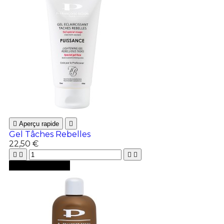

Aperçu rapide

Gel Tâches Rebelles
22,50 €





Ajouter au panier