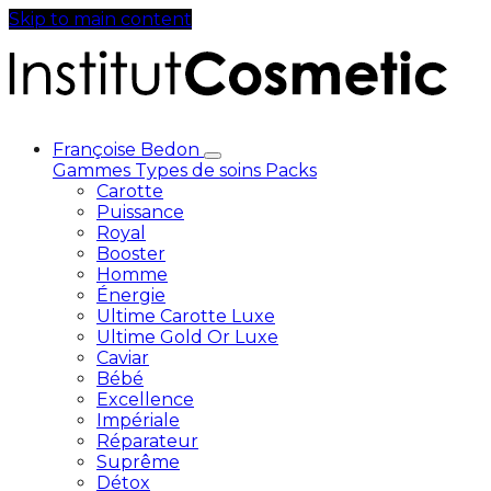
Skip to main content
Françoise Bedon
Gammes
Types de soins
Packs
Carotte
Puissance
Royal
Booster
Homme
Énergie
Ultime Carotte Luxe
Ultime Gold Or Luxe
Caviar
Bébé
Excellence
Impériale
Réparateur
Suprême
Détox