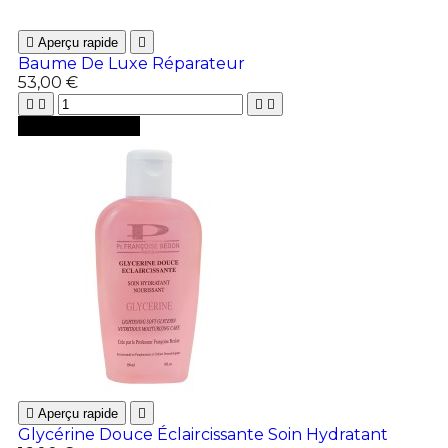

Aperçu rapide

Baume De Luxe Réparateur
53,00 €





Ajouter au panier

Aperçu rapide

Glycérine Douce Éclaircissante Soin Hydratant