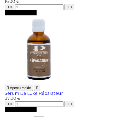
16,00 €





Ajouter au panier

Aperçu rapide

Sérum De Luxe Réparateur
37,00 €





Ajouter au panier