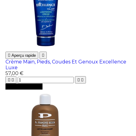

Aperçu rapide

Crème Main, Pieds, Coudes Et Genoux Excellence
Luxe
57,00 €





Ajouter au panier