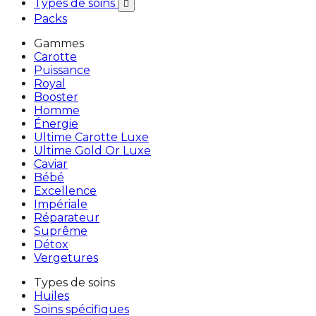
Types de soins

Packs
Gammes
Carotte
Puissance
Royal
Booster
Homme
Énergie
Ultime Carotte Luxe
Ultime Gold Or Luxe
Caviar
Bébé
Excellence
Impériale
Réparateur
Suprême
Détox
Vergetures
Types de soins
Huiles
Soins spécifiques