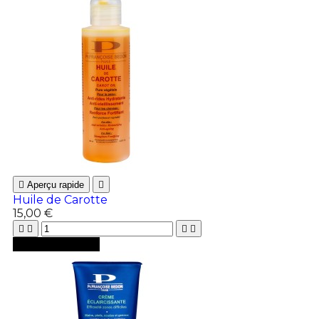

Aperçu rapide

Huile de Carotte
15,00 €





Ajouter au panier