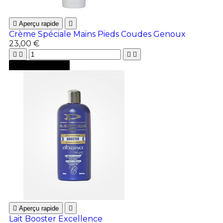

Aperçu rapide

Crème Spéciale Mains Pieds Coudes Genoux
23,00 €





Ajouter au panier

Aperçu rapide

Lait Booster Excellence