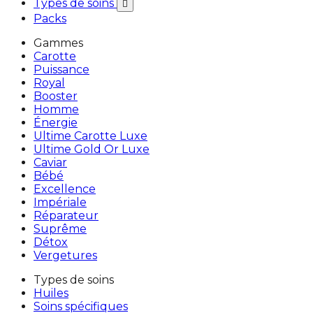
Types de soins

Packs
Gammes
Carotte
Puissance
Royal
Booster
Homme
Énergie
Ultime Carotte Luxe
Ultime Gold Or Luxe
Caviar
Bébé
Excellence
Impériale
Réparateur
Suprême
Détox
Vergetures
Types de soins
Huiles
Soins spécifiques