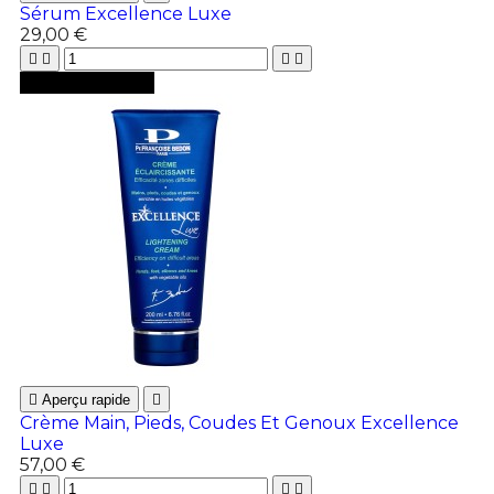
Sérum Excellence Luxe
29,00 €





Ajouter au panier

Aperçu rapide

Crème Main, Pieds, Coudes Et Genoux Excellence
Luxe
57,00 €



