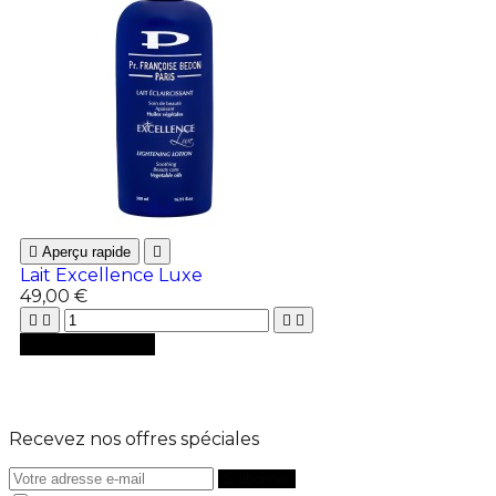

Aperçu rapide

Lait Excellence Luxe
49,00 €





Ajouter au panier
Recevez nos offres spéciales