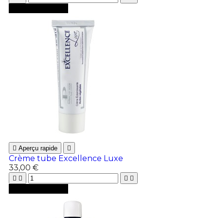

Ajouter au panier

Aperçu rapide

Crème tube Excellence Luxe
33,00 €





Ajouter au panier