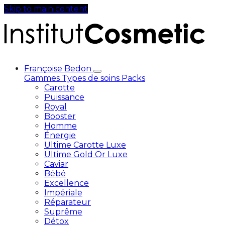
Skip to main content
Françoise Bedon
Gammes
Types de soins
Packs
Carotte
Puissance
Royal
Booster
Homme
Énergie
Ultime Carotte Luxe
Ultime Gold Or Luxe
Caviar
Bébé
Excellence
Impériale
Réparateur
Suprême
Détox