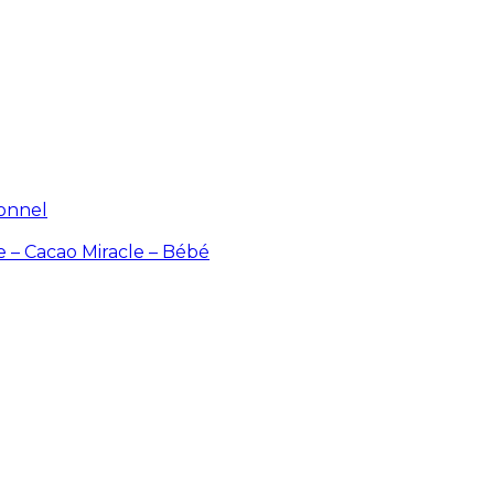
ionnel
e – Cacao
Miracle – Bébé