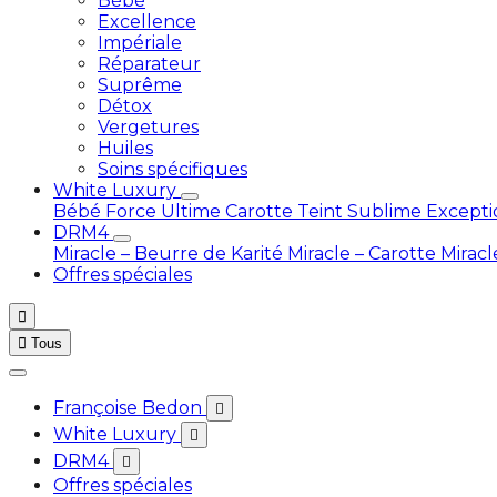
Bébé
Excellence
Impériale
Réparateur
Suprême
Détox
Vergetures
Huiles
Soins spécifiques
White Luxury
Bébé
Force Ultime Carotte
Teint Sublime Except
DRM4
Miracle – Beurre de Karité
Miracle – Carotte
Miracl
Offres spéciales


Tous
Françoise Bedon

White Luxury

DRM4

Offres spéciales