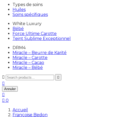
Types de soins
Huiles
Soins spécifiques
White Luxury
Bébé
Force Ultime Carotte
Teint Sublime Exceptionnel
DRM4
Miracle – Beurre de Karité
Miracle – Carotte
Miracle – Cacao
Miracle – Bébé



Annuler


0
Accueil
Françoise Bedon