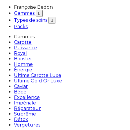
Françoise Bedon
Gammes

Types de soins

Packs
Gammes
Carotte
Puissance
Royal
Booster
Homme
Énergie
Ultime Carotte Luxe
Ultime Gold Or Luxe
Caviar
Bébé
Excellence
Impériale
Réparateur
Suprême
Détox
Vergetures