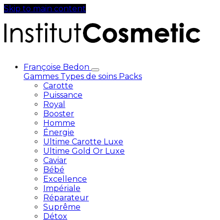
Skip to main content
Françoise Bedon
Gammes
Types de soins
Packs
Carotte
Puissance
Royal
Booster
Homme
Énergie
Ultime Carotte Luxe
Ultime Gold Or Luxe
Caviar
Bébé
Excellence
Impériale
Réparateur
Suprême
Détox