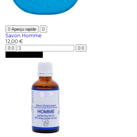

Aperçu rapide

Savon Homme
12,00 €





Ajouter au panier