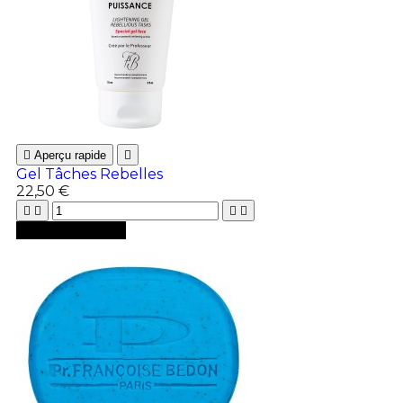

Aperçu rapide

Gel Tâches Rebelles
22,50 €





Ajouter au panier