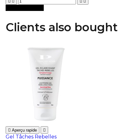





Ajouter au panier
Clients also bought

Aperçu rapide

Gel Tâches Rebelles