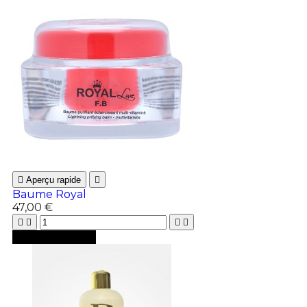

Aperçu rapide

Baume Royal
47,00 €





Ajouter au panier