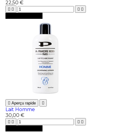
22,50 €





Ajouter au panier

Aperçu rapide

Lait Homme
30,00 €





Ajouter au panier