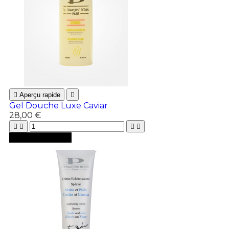

Aperçu rapide

Gel Douche Luxe Caviar
28,00 €





Ajouter au panier