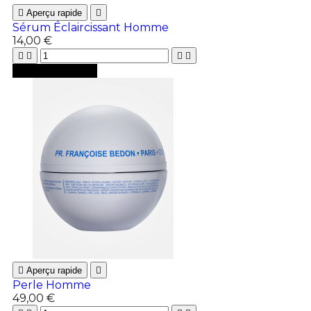

Aperçu rapide

Sérum Éclaircissant Homme
14,00 €





Ajouter au panier

Aperçu rapide

Perle Homme
49,00 €