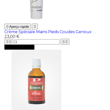

Aperçu rapide

Crème Spéciale Mains Pieds Coudes Genoux
23,00 €





Ajouter au panier