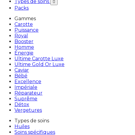
Types de soins

Packs
Gammes
Carotte
Puissance
Royal
Booster
Homme
Énergie
Ultime Carotte Luxe
Ultime Gold Or Luxe
Caviar
Bébé
Excellence
Impériale
Réparateur
Suprême
Détox
Vergetures
Types de soins
Huiles
Soins spécifiques