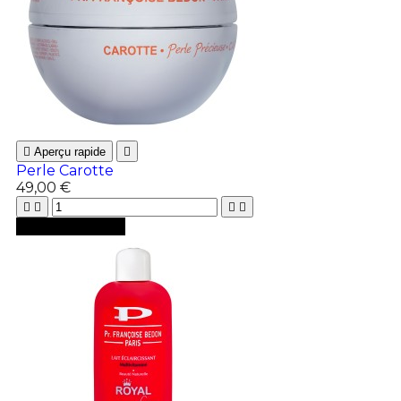

Aperçu rapide

Perle Carotte
49,00 €





Ajouter au panier