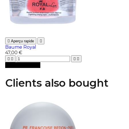

Aperçu rapide

Baume Royal
47,00 €





Ajouter au panier
Clients also bought