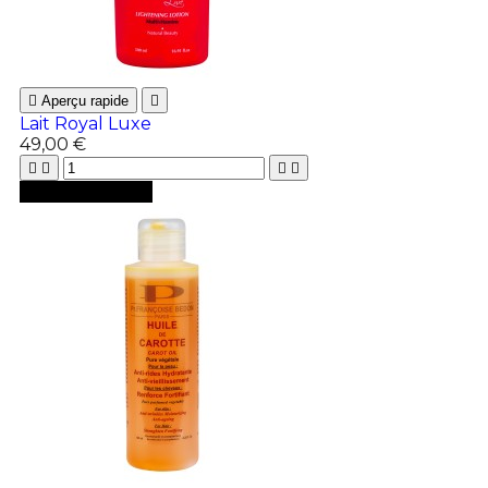

Aperçu rapide

Lait Royal Luxe
49,00 €





Ajouter au panier