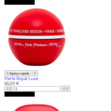

Ajouter au panier

Aperçu rapide

Perle Royal Luxe
65,00 €





Ajouter au panier