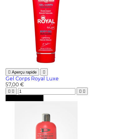

Aperçu rapide

Gel Corps Royal Luxe
57,00 €





Ajouter au panier