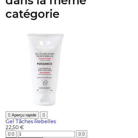
dans la même
catégorie

Aperçu rapide

Gel Tâches Rebelles
22,50 €



