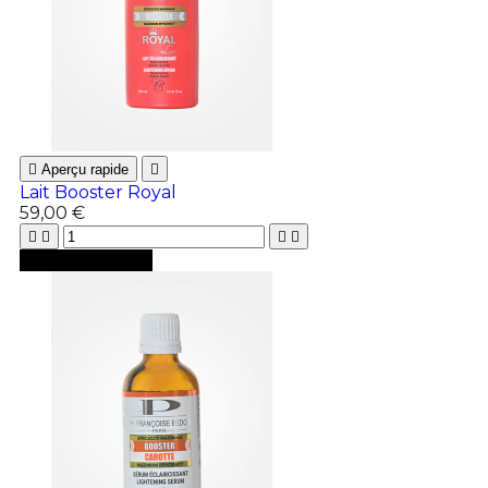

Aperçu rapide

Lait Booster Royal
59,00 €





Ajouter au panier