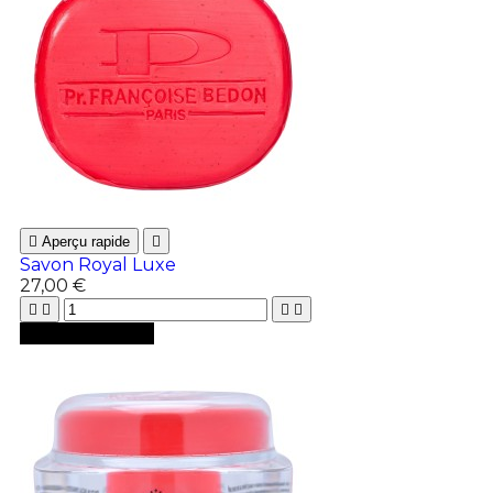

Aperçu rapide

Savon Royal Luxe
27,00 €





Ajouter au panier