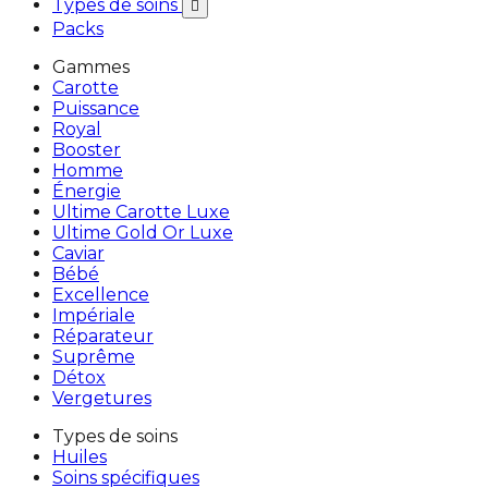
Types de soins

Packs
Gammes
Carotte
Puissance
Royal
Booster
Homme
Énergie
Ultime Carotte Luxe
Ultime Gold Or Luxe
Caviar
Bébé
Excellence
Impériale
Réparateur
Suprême
Détox
Vergetures
Types de soins
Huiles
Soins spécifiques