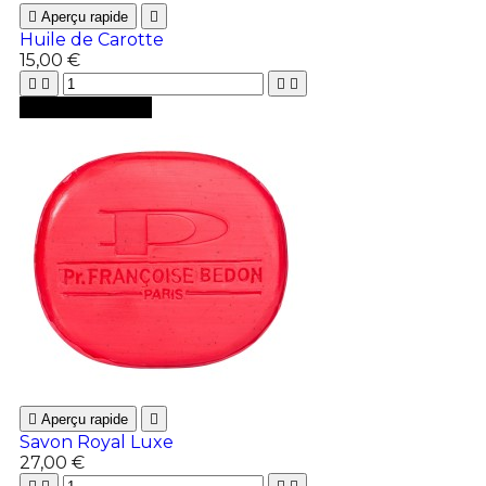

Aperçu rapide

Huile de Carotte
15,00 €





Ajouter au panier

Aperçu rapide

Savon Royal Luxe
27,00 €