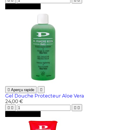





Ajouter au panier

Aperçu rapide

Gel Douche Protecteur Aloe Vera
24,00 €





Ajouter au panier