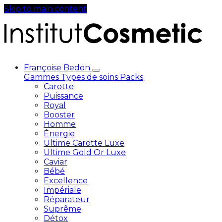
Skip to main content
Françoise Bedon
Gammes
Types de soins
Packs
Carotte
Puissance
Royal
Booster
Homme
Énergie
Ultime Carotte Luxe
Ultime Gold Or Luxe
Caviar
Bébé
Excellence
Impériale
Réparateur
Suprême
Détox