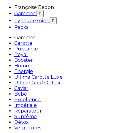
Françoise Bedon
Gammes

Types de soins

Packs
Gammes
Carotte
Puissance
Royal
Booster
Homme
Énergie
Ultime Carotte Luxe
Ultime Gold Or Luxe
Caviar
Bébé
Excellence
Impériale
Réparateur
Suprême
Détox
Vergetures