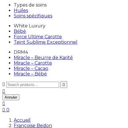
Types de soins
Huiles
Soins spécifiques
White Luxury
Bébé
Force Ultime Carotte
Teint Sublime Exceptionnel
DRM4
Miracle – Beurre de Karité
Miracle – Carotte
Miracle – Cacao
Miracle – Bébé



Annuler


0
Accueil
Françoise Bedon