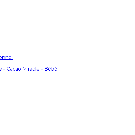
ionnel
e – Cacao
Miracle – Bébé