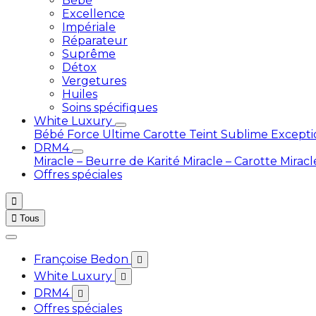
Bébé
Excellence
Impériale
Réparateur
Suprême
Détox
Vergetures
Huiles
Soins spécifiques
White Luxury
Bébé
Force Ultime Carotte
Teint Sublime Except
DRM4
Miracle – Beurre de Karité
Miracle – Carotte
Miracl
Offres spéciales


Tous
Françoise Bedon

White Luxury

DRM4

Offres spéciales